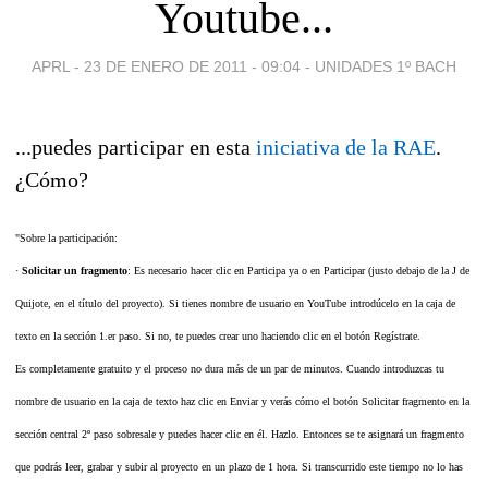
Youtube...
APRL -
23 DE ENERO DE 2011 - 09:04
-
UNIDADES 1º BACH
...puedes participar en esta
iniciativa de la RAE
.
¿Cómo?
"Sobre la participación:
·
Solicitar un fragmento
: Es necesario hacer clic en Participa ya o en Participar (justo debajo de la J de
Quijote, en el título del proyecto). Si tienes nombre de usuario en YouTube introdúcelo en la caja de
texto en la sección 1.er paso. Si no, te puedes crear uno haciendo clic en el botón Regístrate.
Es completamente gratuito y el proceso no dura más de un par de minutos. Cuando introduzcas tu
nombre de usuario en la caja de texto haz clic en Enviar y verás cómo el botón Solicitar fragmento en la
sección central 2º paso sobresale y puedes hacer clic en él. Hazlo. Entonces se te asignará un fragmento
que podrás leer, grabar y subir al proyecto en un plazo de 1 hora. Si transcurrido este tiempo no lo has