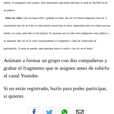
subido, se reasignará a otro usuario. Nota importante: para poder participar tu canal en YouTube ha de
ser público.
·
Subir un video
: Una vez hayas leído y grabado tu video, haz clic en Solicita fragmento otra vez. A
continuación haz clic en Sube tu video (botón central bajo el texto). Aparecerán todos los vídeos que has
subido a tu canal, entre ellos el del Quijote. Es necesario que tu video esté configurado como público o
no aparecerá. Haz clic en el video correspondiente a tu fragmento y léete las condiciones de
participación. Si estás de acuerdo, para participar marca la casilla y haz clic en el botón."
Anímate a formar un grupo con dos compañeros y
grabar el fragmento que te asignen antes de subirlo
al canal Youtube.
Si no estás registrado, hazlo para poder participar,
si quieres.