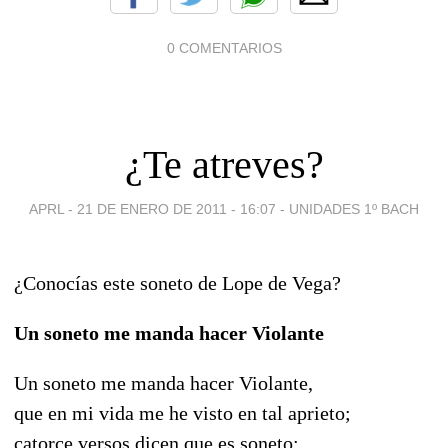
0 COMENTARIOS
¿Te atreves?
APRL -
21 DE ENERO DE 2011 - 16:07
-
UNIDADES 1º BACH
¿Conocías este soneto de Lope de Vega?
Un soneto me manda hacer Violante
Un soneto me manda hacer Violante,
que en mi vida me he visto en tal aprieto;
catorce versos dicen que es soneto: