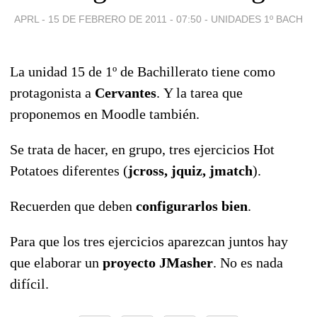
APRL -
15 DE FEBRERO DE 2011 - 07:50
-
UNIDADES 1º BACH
La unidad 15 de 1º de Bachillerato tiene como
protagonista a
Cervantes
. Y la tarea que
proponemos en Moodle también.
Se trata de hacer, en grupo, tres ejercicios Hot
Potatoes diferentes (
jcross, jquiz, jmatch
).
Recuerden que deben
configurarlos bien
.
Para que los tres ejercicios aparezcan juntos hay
que elaborar un
proyecto JMasher
. No es nada
difícil.