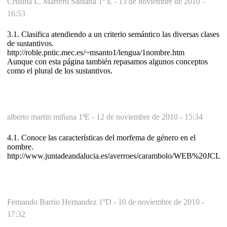
Cristina L. Marrero Santana 1º E -
13 de noviembre de 2010 -
16:53
3.1. Clasifica atendiendo a un criterio semántico las diversas clases
de sustantivos.
http://roble.pntic.mec.es/~msanto1/lengua/1nombre.htm
Aunque con esta página también repasamos algunos conceptos
como el plural de los sustantivos.
alberto martin miñana 1ªE -
12 de noviembre de 2010 - 15:34
4.1. Conoce las características del morfema de género en el
nombre.
http://www.juntadeandalucia.es/averroes/carambolo/WEB%20JCLIC
Fernando Barrio Hernandez 1ºD -
10 de noviembre de 2010 -
17:32