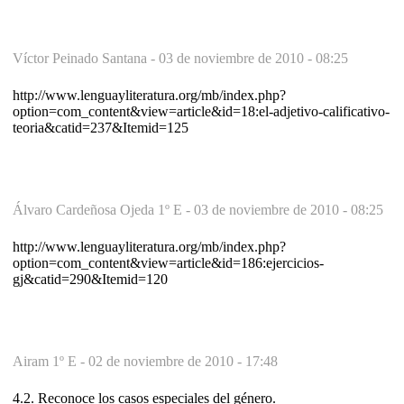
Víctor Peinado Santana -
03 de noviembre de 2010 - 08:25
http://www.lenguayliteratura.org/mb/index.php?
option=com_content&view=article&id=18:el-adjetivo-calificativo-
teoria&catid=237&Itemid=125
Álvaro Cardeñosa Ojeda 1º E -
03 de noviembre de 2010 - 08:25
http://www.lenguayliteratura.org/mb/index.php?
option=com_content&view=article&id=186:ejercicios-
gj&catid=290&Itemid=120
Airam 1º E -
02 de noviembre de 2010 - 17:48
4.2. Reconoce los casos especiales del género.