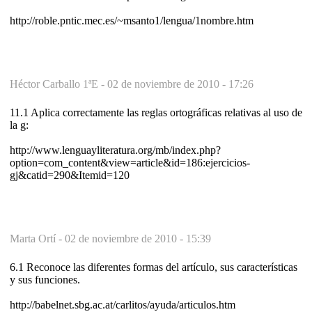
http://roble.pntic.mec.es/~msanto1/lengua/1nombre.htm
Héctor Carballo 1ªE -
02 de noviembre de 2010 - 17:26
11.1 Aplica correctamente las reglas ortográficas relativas al uso de
la g:
http://www.lenguayliteratura.org/mb/index.php?
option=com_content&view=article&id=186:ejercicios-
gj&catid=290&Itemid=120
Marta Ortí -
02 de noviembre de 2010 - 15:39
6.1 Reconoce las diferentes formas del artículo, sus características
y sus funciones.
http://babelnet.sbg.ac.at/carlitos/ayuda/articulos.htm