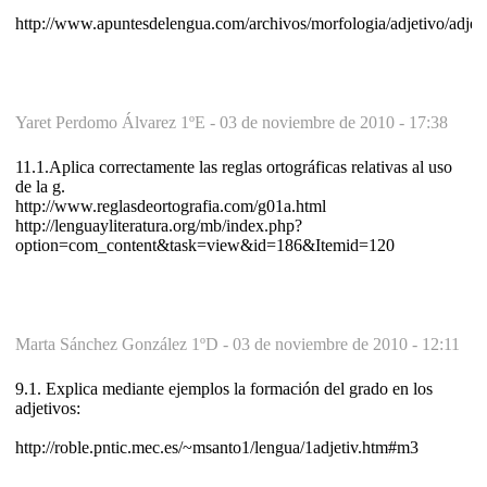
http://www.apuntesdelengua.com/archivos/morfologia/adjetivo/adjeti
Yaret Perdomo Álvarez 1ºE -
03 de noviembre de 2010 - 17:38
11.1.Aplica correctamente las reglas ortográficas relativas al uso
de la g.
http://www.reglasdeortografia.com/g01a.html
http://lenguayliteratura.org/mb/index.php?
option=com_content&task=view&id=186&Itemid=120
Marta Sánchez González 1ºD -
03 de noviembre de 2010 - 12:11
9.1. Explica mediante ejemplos la formación del grado en los
adjetivos:
http://roble.pntic.mec.es/~msanto1/lengua/1adjetiv.htm#m3