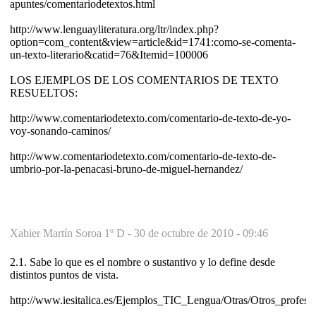
apuntes/comentariodetextos.html
http://www.lenguayliteratura.org/ltr/index.php?
option=com_content&view=article&id=1741:como-se-comenta-
un-texto-literario&catid=76&Itemid=100006
LOS EJEMPLOS DE LOS COMENTARIOS DE TEXTO
RESUELTOS:
http://www.comentariodetexto.com/comentario-de-texto-de-yo-
voy-sonando-caminos/
http://www.comentariodetexto.com/comentario-de-texto-de-
umbrio-por-la-penacasi-bruno-de-miguel-hernandez/
Xabier Martín Soroa 1º D -
30 de octubre de 2010 - 09:46
2.1. Sabe lo que es el nombre o sustantivo y lo define desde
distintos puntos de vista.
http://www.iesitalica.es/Ejemplos_TIC_Lengua/Otras/Otros_profesor