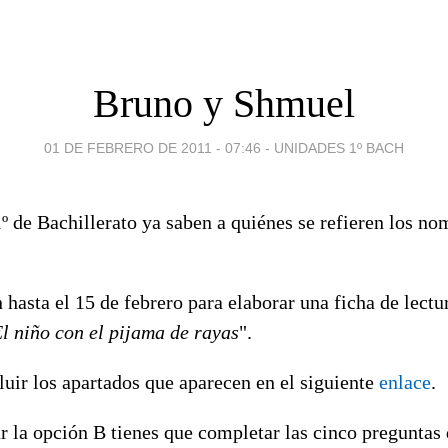
Bruno y Shmuel
01 DE FEBRERO DE 2011 - 07:46
-
UNIDADES 1º BACH
 de Bachillerato ya saben a quiénes se refieren los nom
 hasta el 15 de febrero para elaborar una ficha de lectu
l niño con el pijama de rayas
".
luir los apartados que aparecen en el siguiente
enlace
.
ar la opción B tienes que completar las cinco pregunta