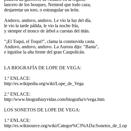
lancero de los bosques, Nemrod que todo caza,
desjarretar un toro, o estrangular un león.
Anduvo, anduvo, anduvo. Le vio la luz del día,
le vio la tarde pálida, le vio la noche fría,
y siempre el tronco de árbol a cuestas del titán.
"¡El Toqui, el Toqui!", clama la conmovida casta.
Anduvo, anduvo, anduvo. La Aurora dijo: "Basta",
e irguióse la alta frente del gran Caupolicán.
LA BIOGRAFÍA DE LOPE DE VEGA:
1.º ENLACE:
http://es.wikipedia.org/wiki/Lope_de_Vega
2.º ENLACE:
http://www.biografiasyvidas.com/biografia/v/vega.htm
LOS SONETOS DE LOPE DE VEGA:
1.º ENLACE:
http://es.wikisource.org/wiki/Categor%C3%ADa:Sonetos_de_Lope