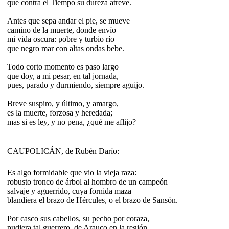
que contra el Tiempo su dureza atreve.
Antes que sepa andar el pie, se mueve
camino de la muerte, donde envío
mi vida oscura: pobre y turbio río
que negro mar con altas ondas bebe.
Todo corto momento es paso largo
que doy, a mi pesar, en tal jornada,
pues, parado y durmiendo, siempre aguijo.
Breve suspiro, y último, y amargo,
es la muerte, forzosa y heredada;
mas si es ley, y no pena, ¿qué me aflijo?
CAUPOLICÁN, de Rubén Darío:
Es algo formidable que vio la vieja raza:
robusto tronco de árbol al hombro de un campeón
salvaje y aguerrido, cuya fornida maza
blandiera el brazo de Hércules, o el brazo de Sansón.
Por casco sus cabellos, su pecho por coraza,
pudiera tal guerrero, de Arauco en la región,