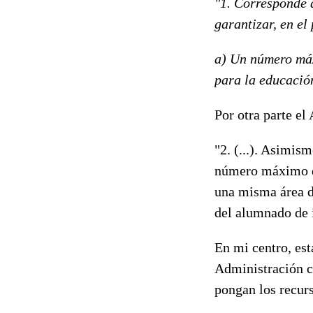
"1. Corresponde 
garantizar, en el
a) Un número máx
para la educació
Por otra parte el
"2. (...). Asimis
número máximo de
una misma área d
del alumnado de 
En mi centro, es
Administración c
pongan los recur