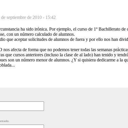
 de septiembre de 2010 - 15:42
rcunstancia ha sido irónica. Por ejemplo, el curso de 1º Bachillerato de 
lase, con un número calculado de alumnos.
o que aceptar solicitudes de alumnos de fuera y por ello nos han divid
D nos afecta de forma que no podemos tener todas las semanas prácticas
s que cursos anteriores (incluso la clase de al lado) han tenido y tendrá
s pues son un número menor de alumnos. ¿Y si quisiera dedicarme a la q
blada...
strado.