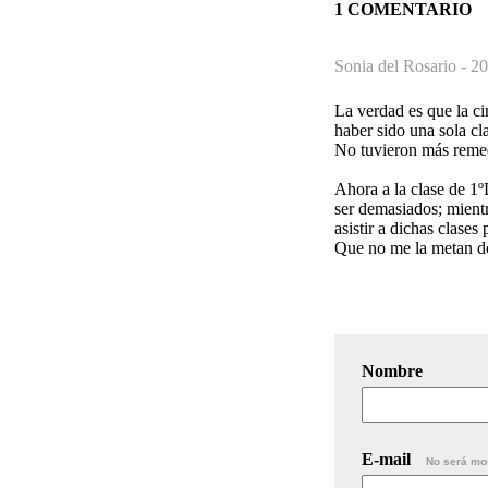
1 COMENTARIO
Sonia del Rosario -
20
La verdad es que la ci
haber sido una sola c
No tuvieron más remedi
Ahora a la clase de 1º
ser demasiados; mientra
asistir a dichas clase
Que no me la metan do
Nombre
E-mail
No será mo