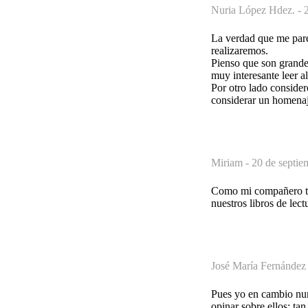
Nuria López Hdez. -
La verdad que me pare
realizaremos.
Pienso que son grandes 
muy interesante leer a
Por otro lado consider
considerar un homenaje
Miriam -
20 de septie
Como mi compañero tam
nuestros libros de lect
José María Fernández
Pues yo en cambio nunc
opinar sobre ellos; ta