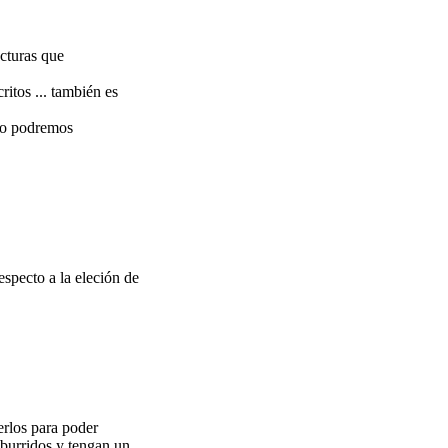
cturas que
ritos ... también es
 lo podremos
specto a la eleción de
erlos para poder
aburridos y tengan un