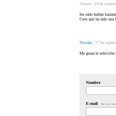
Alvaro -
19 de septie
He oído hablar bastant
Creo que ha sido una b
Nicolás
-
17 de septie
Me gusta la selección r
Nombre
E-mail
No será mo