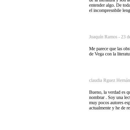
entender algo. De toda
el incompresnbile len
Joaquín Ramos -
23 d
Me parece que las obra
de Vega con la literat
claudia Rguez Hernán
Bueno, la verdad es qu
nombrar . Soy una lect
muy pocos autores esp
actualmente y he de re