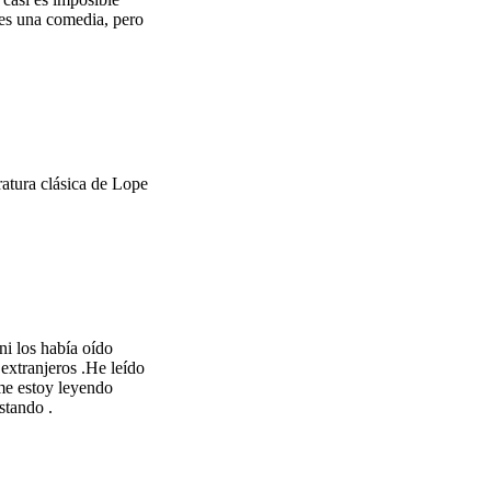
o es una comedia, pero
ratura clásica de Lope
ni los había oído
 extranjeros .He leído
me estoy leyendo
stando .