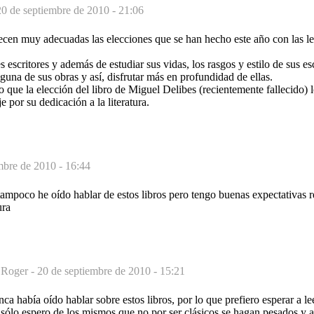
20 de septiembre de 2010 - 21:06
cen muy adecuadas las elecciones que se han hecho este año con las le
escritores y además de estudiar sus vidas, los rasgos y estilo de sus esc
lguna de sus obras y así, disfrutar más en profundidad de ellas.
o que la elección del libro de Miguel Delibes (recientemente fallecido)
 por su dedicación a la literatura.
mbre de 2010 - 16:44
poco he oído hablar de estos libros pero tengo buenas expectativas re
ura
 Roger -
20 de septiembre de 2010 - 15:21
a había oído hablar sobre estos libros, por lo que prefiero esperar a le
n sólo espero de los mismos que no por ser clásicos se hagan pesados y 