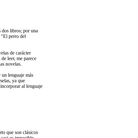
 dos libros; por una
 "El perro del
elas de carácter
s de leer, me parece
las novelas.
ar un lenguaje más
rselas, ya que
incorporar al lenguaje
rto que son clásicos
 casi es imposible