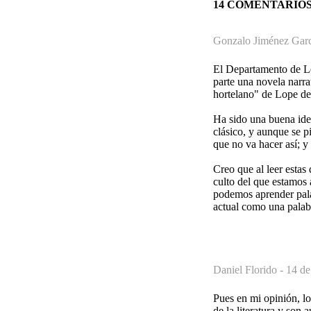
14 COMENTARIO
Gonzalo Jiménez Garcí
El Departamento de Le
parte una novela narra
hortelano" de Lope de 
Ha sido una buena idea
clásico, y aunque se p
que no va hacer así; y
Creo que al leer estas
culto del que estamos 
podemos aprender palab
actual como una palab
Daniel Florido -
14 de
Pues en mi opinión, lo
de la literatura y son 