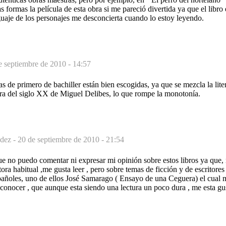
s formas la película de esta obra si me pareció divertida ya que el libr
guaje de los personajes me desconcierta cuando lo estoy leyendo.
e septiembre de 2010 - 14:57
s de primero de bachiller están bien escogidas, ya que se mezcla la lite
ura del siglo XX de Miguel Delibes, lo que rompe la monotonía.
dez -
20 de septiembre de 2010 - 21:54
e no puedo comentar ni expresar mi opinión sobre estos libros ya que, 
ora habitual ,me gusta leer , pero sobre temas de ficción y de escritores
añoles, uno de ellos José Samarago ( Ensayo de una Ceguera) el cual 
conocer , que aunque esta siendo una lectura un poco dura , me esta gu