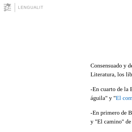
LENGUALIT
Consensuado y de
Literatura, los l
-En cuarto de la 
águila" y "
El com
-En primero de Ba
y "El camino" de