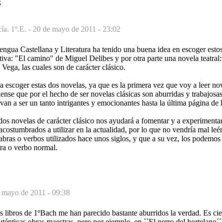
S
a. 1º.E. -
20 de mayo de 2011 - 23:02
ngua Castellana y Literatura ha tenido una buena idea en escoger estos
tiva: "El camino" de Miguel Delibes y por otra parte una novela teatral:
Vega, las cuales son de carácter clásico.
 escoger estas dos novelas, ya que es la primera vez que voy a leer nov
iense que por el hecho de ser novelas clásicas son aburridas y trabajosa
 van a ser un tanto intrigantes y emocionantes hasta la última página de 
 dos novelas de carácter clásico nos ayudará a fomentar y a experiment
acostumbrados a utilizar en la actualidad, por lo que no vendría mal leé
ras o verbos utilizados hace unos siglos, y que a su vez, los podemos 
ra o verbo normal.
 mayo de 2011 - 09:38
s libros de 1ºBach me han parecido bastante aburridos la verdad. Es cie
auténticas obras maestras, pero por ejemplo, en ``El perro del hortelano´´