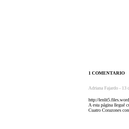
1 COMENTARIO
Adriana Fajardo -
13 
http://lenlit5.files.w
A esta página llegué c
Cuatro Corazones con