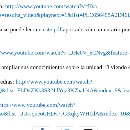
to:
http://www.youtube.com/watch?v=Ksa-
e=results_video&playnext=1&list=PLC656495A2D46
a se puede leer en
este pdf
aportado vía comentario por
://www.youtube.com/watch?v=DHe0V_eCNvg&feature=r
ampliar sus conocimientos sobre la unidad 13 viendo e
medias:
http://www.youtube.com/watch?
&list=FLD4ZKk3S32JdYqz3K7haU4A&index=9&featu
http://www.youtube.com/watch?
&list=UUrsqueoCHDv7JGKqkyWH1dA&index=10&fe