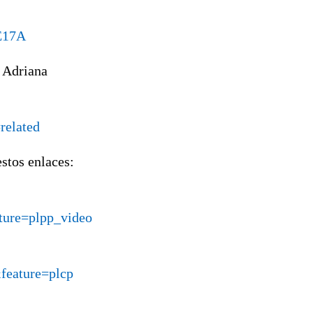
E17A
 Adriana
elated
stos enlaces:
re=plpp_video
ature=plcp