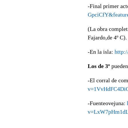
-Final primer ac
GpciCfY&featur
(La obra complet
Fajardo,de 4º C).
-En la isla:
http
Los de 3º
pueden 
-El corral de co
v=1VvHdFC4DiQ
-Fuenteovejuna:
v=LxW7pHm1dLo