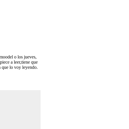
 moodel o los jueves,
iece a leer,tiene que
a que lo voy leyendo.