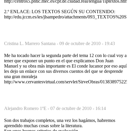
http://centros5.pntic.mec.es/cpr.de.ciudad.real/lengua/Tiptextos.htm
2.º ENLACE: LOS TEXTOS SEGÚN SU CONTENIDO:
http://edu.jccm.es/ies/jlsampedro/attachments/093_TEXT
Cristina L. Marrero Santana -
09 de octubre de 2010 - 19:43
Me ha tocado hacer la segunda parte del tema 12 con lo cual voy a
tener que exponer un punto en el que explicamos Don Juan
Manuel y su obra más importante es El conde lucanor por eso aquí
les dejo un enlace con sus diversos cuentos del que se desprende
una gran moraleja
http://www.cervantesvirtual.com/servlet/SirveObras/0138389752
Alejandro Romero 1ºE -
07 de octubre de 2010 - 16:14
Son dos trabajos completos, una vez los hagámos, habremos
aprendido muchas cosas sobre la literatura.
Son unos buenos criterios de evaluación.