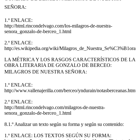
SEÑORA:
1.º ENLACE:
http://html.rincondelvago.com/los-milagros-de-nuestra-
senora_gonzalo-de-berceo_1.html
2.º ENLACE:
http://es.wikipedia.org/wiki/Milagros_de_Nuestra_Se%C3%B1ora
LA MÉTRICA Y LOS RASGOS CARACTERÍSTICOS DE LA
OBRA LITERARIA DE GONZALO DE BERCEO:
MILAGROS DE NUESTRA SEÑORA:
1.º ENLACE:
http://www.vallenajerilla.com/berceo/yndurain/notasberceanas.htm#
2.º ENLACE:
http://html.rincondelvago.com/milagros-de-nuestra-
senora_gonzalo-de-berceo_1.html
8.1.º Analizar un texto según su forma y según su contenido:
1.º ENLACE: LOS TEXTOS SEGÚN SU FORMA: