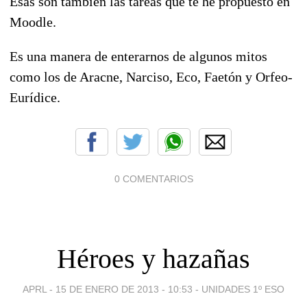
Esas son también las tareas que te he propuesto en
Moodle.
Es una manera de enterarnos de algunos mitos
como los de Aracne, Narciso, Eco, Faetón y Orfeo-
Eurídice.
0 COMENTARIOS
Héroes y hazañas
APRL -
15 DE ENERO DE 2013 - 10:53
-
UNIDADES 1º ESO