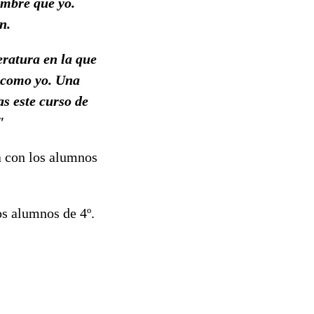
ombre que yo.
n.
eratura en la que
, como yo. Una
as este curso de
"
la con los alumnos
os alumnos de 4º.