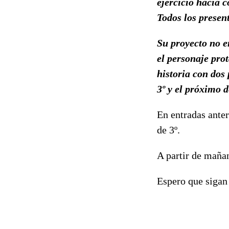
ejercicio hacía 
Todos los presen
Su proyecto no er
el personaje pro
historia con dos 
3º y el próximo d
En entradas anter
de 3º.
A partir de mañan
Espero que siga