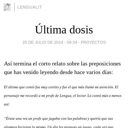
LENGUALIT
Última dosis
25 DE JULIO DE 2014 - 08:34
-
PROYECTOS
Así termina el corto relato sobre las preposiciones
que has venido leyendo desde hace varios días:
El último que contó fue muy cortito y fue el que más llamó mi atención. El
personaje me recordó a mi profe de Lengua, el lector. Lo contó más o menos
así:
“Érase una vez un profe que jugaba con las palabras y quería que sus
alumnos hicieran lo mismo. Un día les propuso un juego: cada vez que