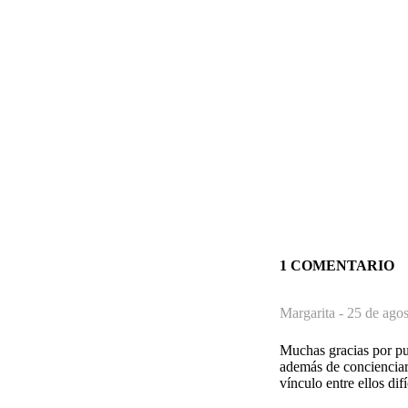
1 COMENTARIO
Margarita -
25 de agos
Muchas gracias por pu
además de concienciar 
vínculo entre ellos dif