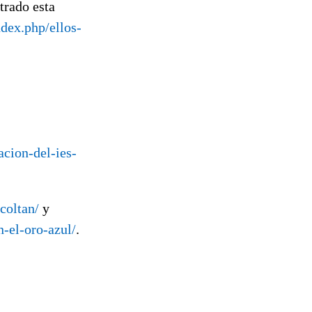
trado esta
ndex.php/ellos-
acion-del-ies-
coltan/
y
-el-oro-azul/
.