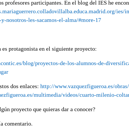
os profesores participantes. En el blog del IES he encon
es.mariaguerrero.colladovillalba.educa.madrid.org/ies/i
n-y-nosotros-les-sacamos-el-alma/#more-17
 es protagonista en el siguiente proyecto:
contic.es/blog/proyectos-de-los-alumnos-de-diversific
ugar
stos dos enlaces:
http://www.vazquezfigueroa.es/obras/
ezfigueroa.es/multimedia/videos/cuarto-milenio-coltan
lgún proyecto que quieras dar a conocer?
ía comentario.