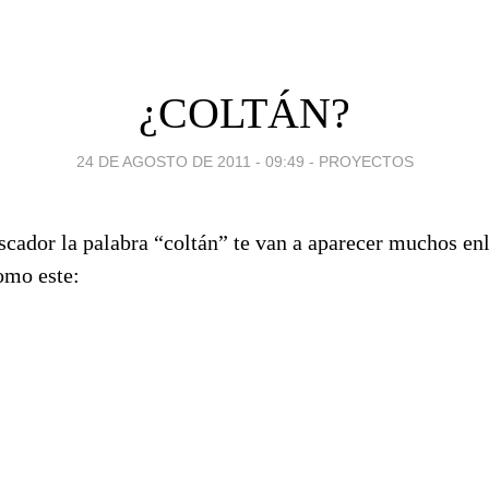
¿COLTÁN?
24 DE AGOSTO DE 2011 - 09:49
-
PROYECTOS
scador la palabra “coltán” te van a aparecer muchos en
omo este: