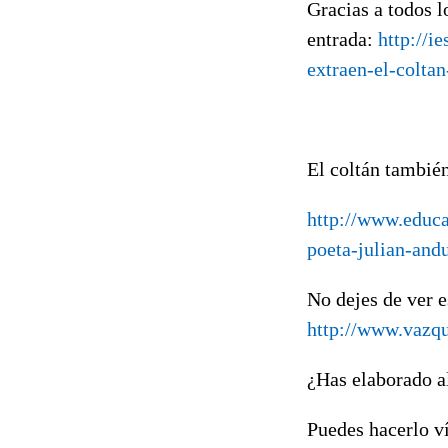
Gracias a todos l
entrada:
http://i
extraen-el-colta
El coltán también
http://www.educa
poeta-julian-and
No dejes de ver e
http://www.vazqu
¿Has elaborado a
Puedes hacerlo v