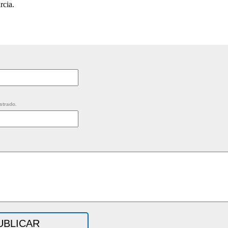
rcia.
strado.