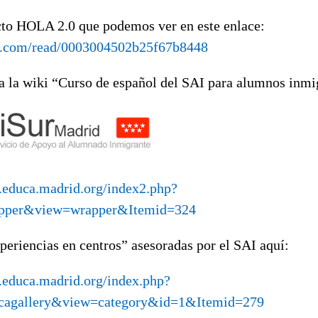
cto HOLA 2.0 que podemos ver en este enlace:
eo.com/read/0003004502b25f67b8448
 a la wiki “Curso de español del SAI para alumnos inmi
es.educa.madrid.org/index2.php?
pper&view=wrapper&Itemid=324
periencias en centros” asesoradas por el SAI aquí:
s.educa.madrid.org/index.php?
cagallery&view=category&id=1&Itemid=279