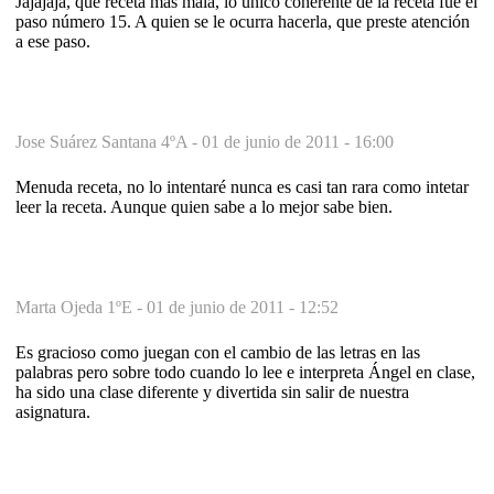
Jajajaja, que receta más mala, lo único coherente de la receta fue el
paso número 15. A quien se le ocurra hacerla, que preste atención
a ese paso.
Jose Suárez Santana 4ºA -
01 de junio de 2011 - 16:00
Menuda receta, no lo intentaré nunca es casi tan rara como intetar
leer la receta. Aunque quien sabe a lo mejor sabe bien.
Marta Ojeda 1ºE -
01 de junio de 2011 - 12:52
Es gracioso como juegan con el cambio de las letras en las
palabras pero sobre todo cuando lo lee e interpreta Ángel en clase,
ha sido una clase diferente y divertida sin salir de nuestra
asignatura.