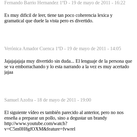
Fernando Barrio Hernandez 1ºD -
19 de mayo de 2011 - 16:22
Es muy dificil de leer, tiene tan poco coherencia lexica y
gramatical que duele la vista pero es divertido.
Verónica Amador Cuenca 1ºD -
19 de mayo de 2011 - 14:05
Jajajajajaja muy divertido sin duda... El lenguaje de la persona que
se va emborrachando y lo esta narrando a la vez es muy acertado
jajaa
Samuel Azofra -
18 de mayo de 2011 - 19:00
El siguiente vídeo es también parecido al anterior, pero no nos
enseña a preparar un pollo, sino a degustar un brandy
http://www.youtube.com/watch?
v=C5m0H8gfOXM&feature=fvwrel