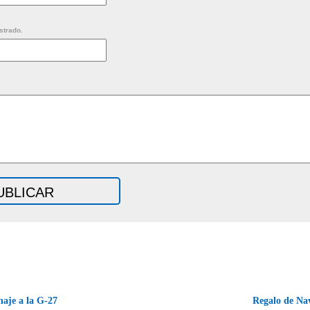
strado.
aje a la G-27
Regalo de N