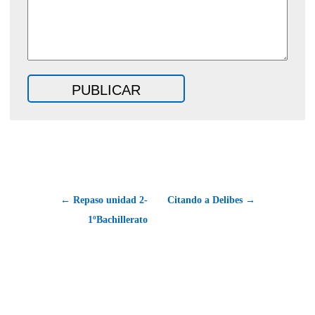
← Repaso unidad 2-
Citando a Delibes →
1ºBachillerato