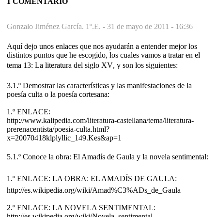
1 COMENTARIO
Gonzalo Jiménez García. 1º.E. -
31 de mayo de 2011 - 16:36
Aquí dejo unos enlaces que nos ayudarán a entender mejor los
distintos puntos que he escogido, los cuales vamos a tratar en el
tema 13: La literatura del siglo XV, y son los siguientes:
3.1.º Demostrar las características y las manifestaciones de la
poesía culta o la poesía cortesana:
1.º ENLACE:
http://www.kalipedia.com/literatura-castellana/tema/literatura-
prerenacentista/poesia-culta.html?
x=20070418klplyllic_149.Kes&ap=1
5.1.º Conoce la obra: El Amadís de Gaula y la novela sentimental:
1.º ENLACE: LA OBRA: EL AMADÍS DE GAULA:
http://es.wikipedia.org/wiki/Amad%C3%ADs_de_Gaula
2.º ENLACE: LA NOVELA SENTIMENTAL:
http://es.wikipedia.org/wiki/Novela_sentimental