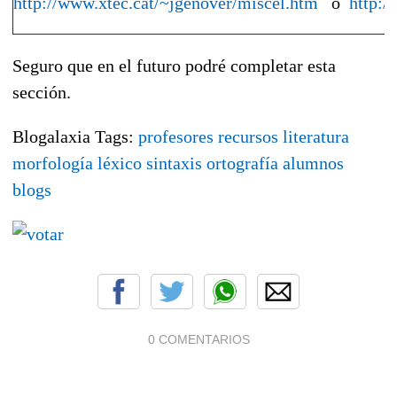
http://www.xtec.cat/~jgenover/miscel.htm
o
http:/
Seguro que en el futuro podré completar esta
sección.
Blogalaxia Tags:
profesores
recursos
literatura
morfología
léxico
sintaxis
ortografía
alumnos
blogs
0 COMENTARIOS