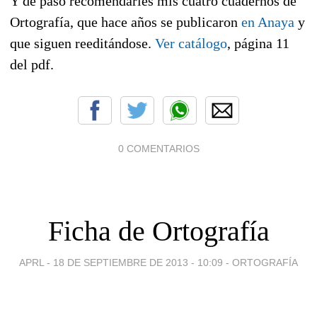
Y de paso recomendarles mis cuatro cuadernos de
Ortografía, que hace años se publicaron
en Anaya
y
que siguen reeditándose.
Ver catálogo
, página 11
del pdf.
0 COMENTARIOS
Ficha de Ortografía
APRL -
18 DE SEPTIEMBRE DE 2013 - 10:09
-
ORTOGRAFÍA