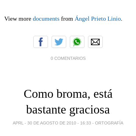
View more
documents
from
Ángel Prieto Linio
.
0 COMENTARIOS
Como broma, está
bastante graciosa
APRL -
30 DE AGOSTO DE 2010 - 16:33
-
ORTOGRAFÍA