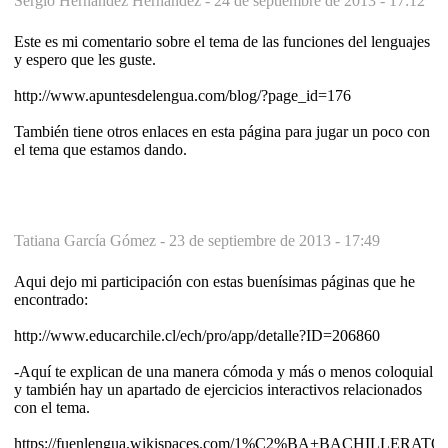
Sergio Hernández Hernández -
24 de septiembre de 2013 - 17:12
Este es mi comentario sobre el tema de las funciones del lenguajes
y espero que les guste.
http://www.apuntesdelengua.com/blog/?page_id=176
También tiene otros enlaces en esta página para jugar un poco con
el tema que estamos dando.
Tatiana García Gómez -
23 de septiembre de 2013 - 17:49
Aqui dejo mi participación con estas buenísimas páginas que he
encontrado:
http://www.educarchile.cl/ech/pro/app/detalle?ID=206860
-Aquí te explican de una manera cómoda y más o menos coloquial
y también hay un apartado de ejercicios interactivos relacionados
con el tema.
https://fuenlengua.wikispaces.com/1%C2%BA+BACHILLERA