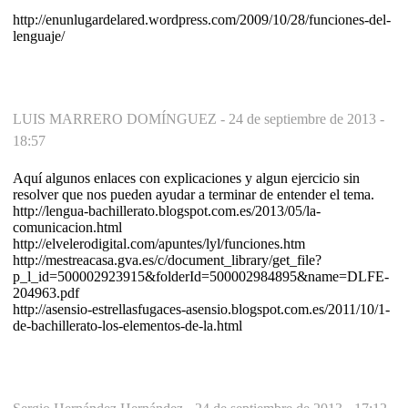
http://enunlugardelared.wordpress.com/2009/10/28/funciones-del-
lenguaje/
LUIS MARRERO DOMÍNGUEZ -
24 de septiembre de 2013 -
18:57
Aquí algunos enlaces con explicaciones y algun ejercicio sin
resolver que nos pueden ayudar a terminar de entender el tema.
http://lengua-bachillerato.blogspot.com.es/2013/05/la-
comunicacion.html
http://elvelerodigital.com/apuntes/lyl/funciones.htm
http://mestreacasa.gva.es/c/document_library/get_file?
p_l_id=500002923915&folderId=500002984895&name=DLFE-
204963.pdf
http://asensio-estrellasfugaces-asensio.blogspot.com.es/2011/10/1-
de-bachillerato-los-elementos-de-la.html