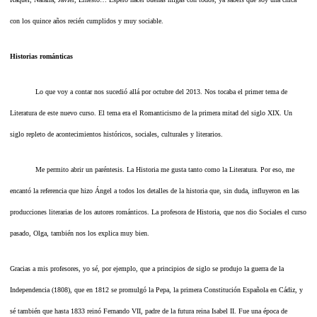
con los quince años recién cumplidos y muy sociable.
Historias románticas
Lo que voy a contar nos sucedió allá por octubre del 2013. Nos tocaba el primer tema de
Literatura de este nuevo curso. El tema era el Romanticismo de la primera mitad del siglo XIX. Un
siglo repleto de acontecimientos históricos, sociales, culturales y literarios.
Me permito abrir un paréntesis. La Historia me gusta tanto como la Literatura. Por eso, me
encantó la referencia que hizo Ángel a todos los detalles de la historia que, sin duda, influyeron en las
producciones literarias de los autores románticos. La profesora de Historia, que nos dio Sociales el curso
pasado, Olga, también nos los explica muy bien.
Gracias a mis profesores, yo sé, por ejemplo, que a principios de siglo se produjo la guerra de la
Independencia (1808), que en 1812 se promulgó la Pepa, la primera Constitución Española en Cádiz, y
sé también que hasta 1833 reinó Fernando VII, padre de la futura reina Isabel II. Fue una época de