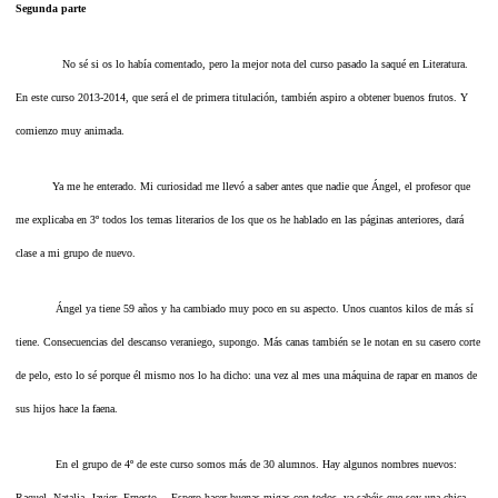
Segunda parte
No sé si os lo había comentado, pero la mejor nota del curso pasado la saqué en Literatura.
En este curso 2013-2014, que será el de primera titulación, también aspiro a obtener buenos frutos. Y
comienzo muy animada.
Ya me he enterado. Mi curiosidad me llevó a saber antes que nadie que Ángel, el profesor que
me explicaba en 3º todos los temas literarios de los que os he hablado en las páginas anteriores, dará
clase a mi grupo de nuevo.
Ángel ya tiene 59 años y ha cambiado muy poco en su aspecto. Unos cuantos kilos de más sí
tiene. Consecuencias del descanso veraniego, supongo. Más canas también se le notan en su casero corte
de pelo, esto lo sé porque él mismo nos lo ha dicho: una vez al mes una máquina de rapar en manos de
sus hijos hace la faena.
En el grupo de 4º de este curso somos más de 30 alumnos. Hay algunos nombres nuevos:
Raquel, Natalia, Javier, Ernesto… Espero hacer buenas migas con todos, ya sabéis que soy una chica