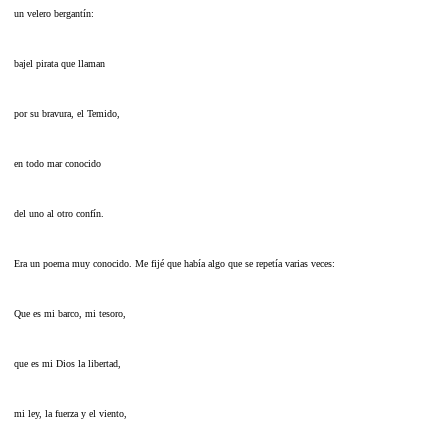
un velero bergantín:
bajel pirata que llaman
por su bravura, el Temido,
en todo mar conocido
del uno al otro confín.
Era un poema muy conocido. Me fijé que había algo que se repetía varias veces:
Que es mi barco, mi tesoro,
que es mi Dios la libertad,
mi ley, la fuerza y el viento,