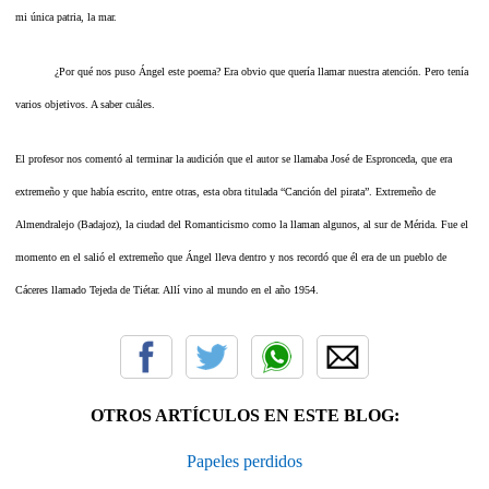
mi única patria, la mar.
¿Por qué nos puso Ángel este poema? Era obvio que quería llamar nuestra atención. Pero tenía
varios objetivos. A saber cuáles.
El profesor nos comentó al terminar la audición que el autor se llamaba José de Espronceda, que era
extremeño y que había escrito, entre otras, esta obra titulada “Canción del pirata”. Extremeño de
Almendralejo (Badajoz), la ciudad del Romanticismo como la llaman algunos, al sur de Mérida. Fue el
momento en el salió el extremeño que Ángel lleva dentro y nos recordó que él era de un pueblo de
Cáceres llamado Tejeda de Tiétar. Allí vino al mundo en el año 1954.
OTROS ARTÍCULOS EN ESTE BLOG:
Papeles perdidos