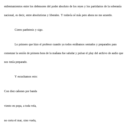
enfrentamientos entre los defensores del poder absoluto de los reyes y los partidarios de la soberanía
nacional, es decir, entre absolutistas y liberales. Y todavía sé más pero ahora no me acuerdo.
Cierro paréntesis y sigo.
Lo primero que hizo el profesor cuando ya todos estábamos sentados y preparados para
comenzar la sesión de primera hora de la mañana fue saludar y pulsar el play del archivo de audio que
nos tenía preparado.
Y escuchamos esto:
Con diez cañones por banda
viento en popa, a toda vela,
no corta el mar, sino vuela,