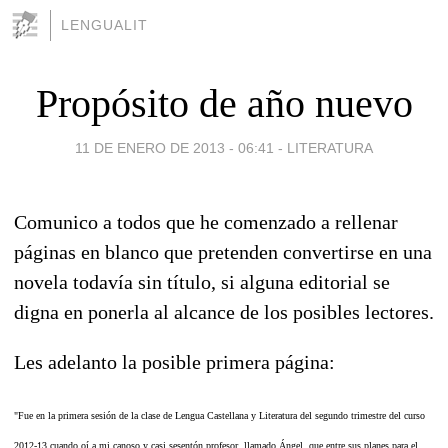
LENGUALIT
Propósito de año nuevo
11 DE ENERO DE 2013 - 06:41
-
LITERATURA
Comunico a todos que he comenzado a rellenar
páginas en blanco que pretenden convertirse en una
novela todavía sin título, si alguna editorial se
digna en ponerla al alcance de los posibles lectores.
Les adelanto la posible primera página:
"Fue en la primera sesión de la clase de Lengua Castellana y Literatura del segundo trimestre del curso
2012-13 cuando oí a mi canoso y casi sesentón profesor, llamado Ángel, que entre sus planes para el