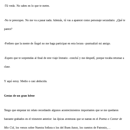
-Tú verás. No sabes en lo que te metes.
-No te preocupes. No me va a pasar nada. Además, tú vas a aparecer como personaje secundario. ¿Qué te
parece?
-Prefiero que la mente de Ángel no me haga participar en esta locura –puntualizó mi amigo.
-Espero que te sorprendas al final de este viaje literario –concluí y me despedí, porque tocaba retornar a
clase.
Y aquí estoy. Medio o casi abducida.
Gestas de un gran héroe
Tengo que empezar mi relato recordando algunos acontecimientos importantes que se me quedaron
bastante grabados en el trimestre anterior: las épicas aventuras que se narran en el
Poema o Cantar de
Mio Cid
, los versos sobre Nuestra Señora o los del Buen Amor, los cuentos de Patronio,…