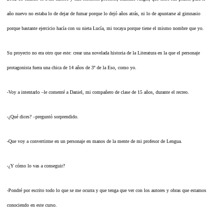
año nuevo no estaba lo de dejar de fumar porque lo dejó años atrás, ni lo de apuntarse al gimnasio
porque bastante ejercicio hacía con su nieta Lucía, mi tocaya porque tiene el mismo nombre que yo.
Su proyecto no era otro que este: crear una novelada historia de la Literatura en la que el personaje
protagonista fuera una chica de 14 años de 3º de la Eso, como yo.
-Voy a intentarlo –le comenté a Daniel, mi compañero de clase de 15 años, durante el recreo.
-¿Qué dices? –preguntó sorprendido.
-Que voy a convertirme en un personaje en manos de la mente de mi profesor de Lengua.
-¿Y cómo lo vas a conseguir?
-Pondré por escrito todo lo que se me ocurra y que tenga que ver con los autores y obras que estamos
conociendo en este curso.