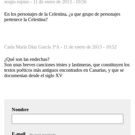
sergio espino -
11 de enero de 2013 - 10:56
En los personajes de la Celestina, ¿a que grupo de personajes
pertenece la Celestina?
Carla María Díaz García 3ºA -
11 de enero de 2013 - 10:52
¿Qué son las endechas?
Son unas breves canciones tristes y lastimeras, que constituyen los
textos poéticos más antiguos encontrados en Canarias, y que se
documentan desde el siglo XV
Nombre
E-mail
No será mostrado.