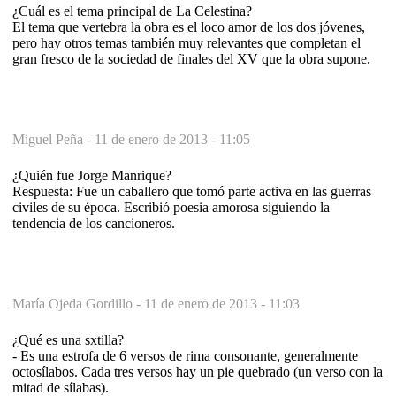
¿Cuál es el tema principal de La Celestina?
El tema que vertebra la obra es el loco amor de los dos jóvenes,
pero hay otros temas también muy relevantes que completan el
gran fresco de la sociedad de finales del XV que la obra supone.
Miguel Peña -
11 de enero de 2013 - 11:05
¿Quién fue Jorge Manrique?
Respuesta: Fue un caballero que tomó parte activa en las guerras
civiles de su época. Escribió poesia amorosa siguiendo la
tendencia de los cancioneros.
María Ojeda Gordillo -
11 de enero de 2013 - 11:03
¿Qué es una sxtilla?
- Es una estrofa de 6 versos de rima consonante, generalmente
octosílabos. Cada tres versos hay un pie quebrado (un verso con la
mitad de sílabas).