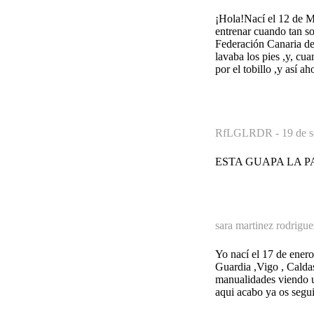
¡Hola!Nací el 12 de M
entrenar cuando tan so
Federación Canaria de
lavaba los pies ,y, cu
por el tobillo ,y así a
RfLGLRDR -
19 de 
ESTA GUAPA LA P
sara martinez rodrigue
Yo nací el 17 de enero
Guardia ,Vigo , Caldas
manualidades viendo un
aqui acabo ya os segu