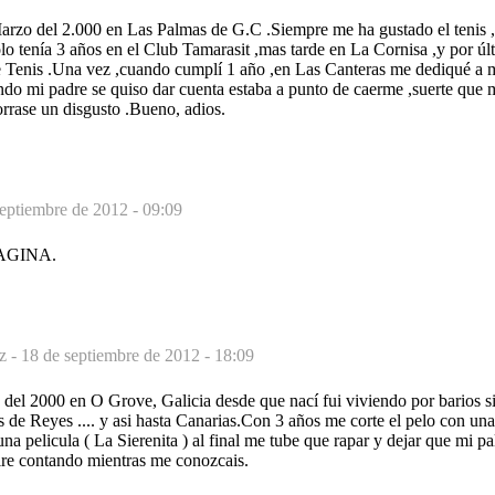
arzo del 2.000 en Las Palmas de G.C .Siempre me ha gustado el tenis 
lo tenía 3 años en el Club Tamarasit ,mas tarde en La Cornisa ,y por úl
 Tenis .Una vez ,cuando cumplí 1 año ,en Las Canteras me dediqué a mi
ando mi padre se quiso dar cuenta estaba a punto de caerme ,suerte que 
horrase un disgusto .Bueno, adios.
septiembre de 2012 - 09:09
AGINA.
z -
18 de septiembre de 2012 - 18:09
 del 2000 en O Grove, Galicia desde que nací fui viviendo por barios s
 de Reyes .... y asi hasta Canarias.Con 3 años me corte el pelo con una 
a pelicula ( La Sierenita ) al final me tube que rapar y dejar que mi pal
ire contando mientras me conozcais.