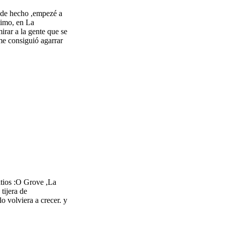
,de hecho ,empezé a
timo, en La
rar a la gente que se
me consiguió agarrar
itios :O Grove ,La
tijera de
o volviera a crecer. y