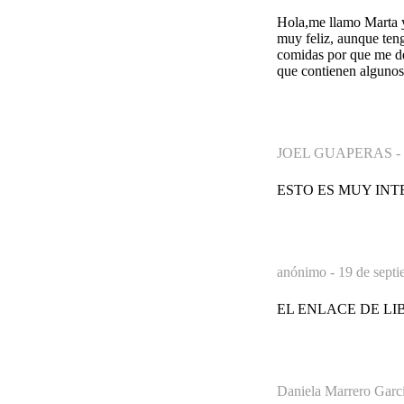
Hola,me llamo Marta y
muy feliz, aunque ten
comidas por que me des
que contienen algunos
JOEL GUAPERAS -
ESTO ES MUY IN
anónimo -
19 de septi
EL ENLACE DE LI
Daniela Marrero Garc