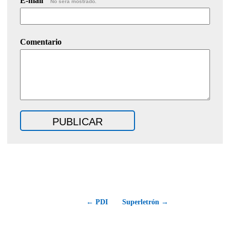
E-mail
No será mostrado.
Comentario
← PDI
Superletrón →