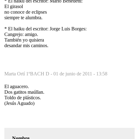
* El haiku del escritor: Mario Benedetti:
El girasol
no conoce de eclipses
siempre te alumbra.
* El haiku del escritor: Jorge Luis Borges:
Cangrejo: amigo.
También yo quisiera
desandar mis caminos.
Marta Ortí 1ºBACH D -
01 de junio de 2011 - 13:58
El aguacero.
Dos gatitos maúllan.
Toldo de plásticos.
(Jesús Aguado)
Nombre