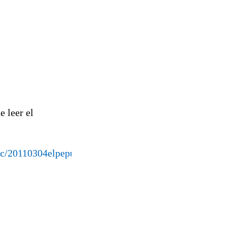
e leer el
soc/20110304elpepusoc_10/Tes