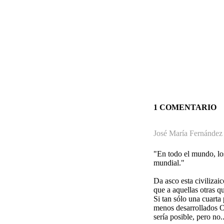
1 COMENTARIO
José María Fernández
"En todo el mundo, los
mundial."
Da asco esta civilizai
que a aquellas otras q
Si tan sólo una cuarta
menos desarrollados O
sería posible, pero no..