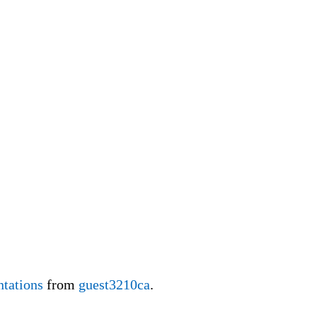
ntations
from
guest3210ca
.