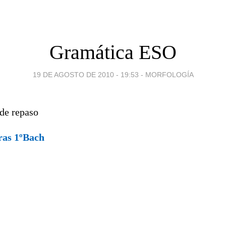
Gramática ESO
19 DE AGOSTO DE 2010 - 19:53
-
MORFOLOGÍA
 de repaso
ras 1ºBach