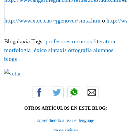
http://www.xtec.cat/~jgenover/sinta.htm
o
http://ww
Blogalaxia Tags:
profesores
recursos
literatura
morfología
léxico
sintaxis
ortografía
alumnos
blogs
OTROS ARTÍCULOS EN ESTE BLOG:
Aprendiendo a usar el lenguaje
Va de análisis